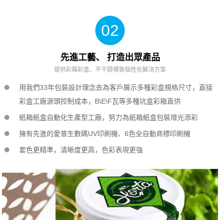
02
先進工藝、 打造出眾產品
提供彩箱彩盒、不干膠標簽個性化解決方案
用我們33年包裝設計理念去為客戶展示多種彩盒規格尺寸，直接
彩盒工廠源頭控制成本，B\E\F瓦等多種坑盒彩箱直供
紙箱紙盒自動化生產型工廠，努力為
紙箱紙盒
包裝增光添彩
擁有先進的愛普生數碼UV印刷機、6色全自動商標印刷機
套色更精準，清晰度更高，色彩表現更強