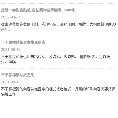
定制一卷謝謝貼紙(自粘購物裝飾圓卷) 500/件
2022-03-24
從事專業標簽數碼印刷、彩印包裝、商務印刷、吊牌、大幅面紙印刷30
余年。
不干膠標貼紙專業生產廠家
2021-09-15
不干膠標貼紙也叫自粘標貼、及時貼、即時貼、 壓敏紙 等，是以紙
張、薄膜
不干膠標簽貼紙定制
2021-08-18
不干膠標簽的內容并無固定的樣式或者格式，具體的印刷內容需要您提
供給工作