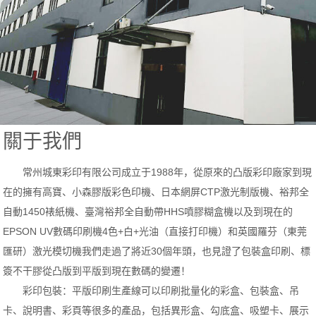
關于我們
常州城東彩印有限公司成立于1988年，從原來的凸版彩印廠家到現
在的擁有高寶、小森膠版彩色印機、日本網屏CTP激光制版機、裕邦全
自動1450裱紙機、臺灣裕邦全自動帶HHS噴膠糊盒機以及到現在的
EPSON UV數碼印刷機4色+白+光油（直接打印機）和英國羅芬（東莞
匯研）激光模切機我們走過了將近30個年頭，也見證了包裝盒印刷、標
簽不干膠從凸版到平版到現在數碼的變遷！
彩印包裝：平版印刷生產線可以印刷批量化的彩盒、包裝盒、吊
卡、說明書、彩頁等很多的產品，包括異形盒、勾底盒、吸塑卡、展示