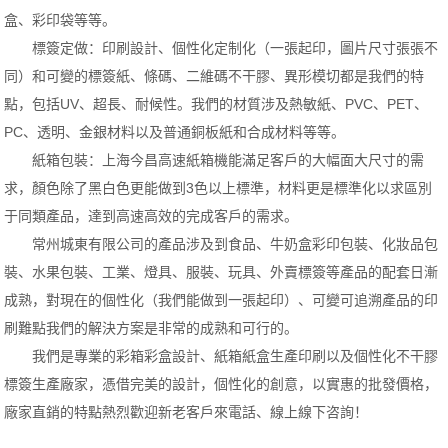
盒、彩印袋等等。
標簽定做：印刷設計、個性化定制化（一張起印，圖片尺寸張張不
同）和可變的標簽紙、條碼、二維碼不干膠、異形模切都是我們的特
點，包括UV、超長、耐候性。我們的材質涉及熱敏紙、PVC、PET、
PC、透明、金銀材料以及普通銅板紙和合成材料等等。
紙箱包裝：上海今昌高速紙箱機能滿足客戶的大幅面大尺寸的需
求，顏色除了黑白色更能做到3色以上標準，材料更是標準化以求區別
于同類產品，達到高速高效的完成客戶的需求。
常州城東有限公司的產品涉及到食品、牛奶盒彩印包裝、化妝品包
裝、水果包裝、工業、燈具、服裝、玩具、外賣標簽等產品的配套日漸
成熟，對現在的個性化（我們能做到一張起印）、可變可追溯產品的印
刷難點我們的解決方案是非常的成熟和可行的。
我們是專業的彩箱彩盒設計、紙箱紙盒生產印刷以及個性化
不干膠
標簽
生產廠家，憑借完美的設計，個性化的創意，以實惠的批發價格，
廠家直銷的特點熱烈歡迎新老客戶來電話、線上線下咨詢！