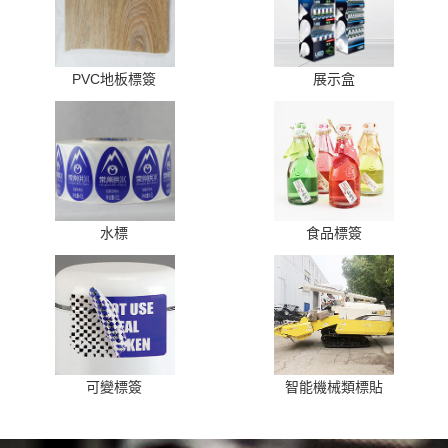
PVC地板標簽
展示盒
水標
食品標簽
可變標簽
智能機械類標貼