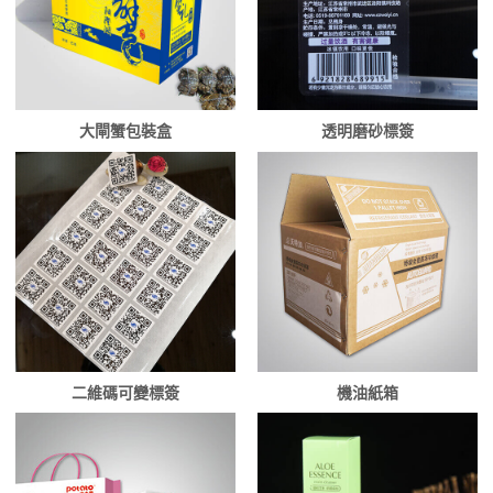
大閘蟹包裝盒
透明磨砂標簽
二維碼可變標簽
機油紙箱