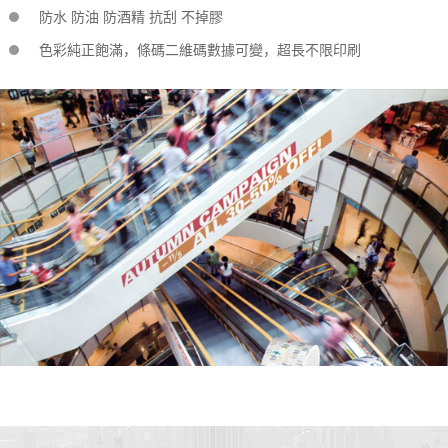
防水 防油 防酒精 抗刮 不掉膠
色彩純正飽滿，條碼二維碼數據可變，超長不限印刷